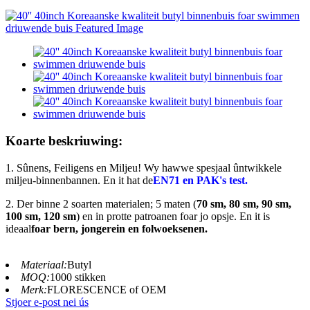
Koarte beskriuwing:
1. Sûnens, Feiligens en Miljeu! Wy hawwe spesjaal ûntwikkele
miljeu-binnenbannen. En it hat de
EN71 en PAK's test.
2. Der binne 2 soarten materialen; 5 maten (
70 sm, 80 sm, 90 sm,
100 sm, 120 sm
) en in protte patroanen foar jo opsje. En it is
ideaal
foar bern, jongerein en folwoeksenen.
Materiaal:
Butyl
MOQ:
1000 stikken
Merk:
FLORESCENCE of OEM
Stjoer e-post nei ús