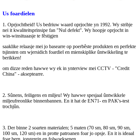
Us foardielen
1. Oprjochtheid! Us bedriuw waard oprjochte yn 1992. Wy stribje
nei it kwaliteitsprinsipe fan "Nul defekt". Wy hoopje oprjocht in
win-winsituaasje te fêstigjen
saaklike relaasje mei jo basearre op poerbêste produkten en perfekte
tsjinsten om wjersidich foardiel en mienskiplike ûntwikkeling te
berikken!
om dizze reden hawwe wy ek in ynterview mei CCTV - "Credit
China" - akseptearre.
2. Sûnens, feiligens en miljeu! Wy hawwe spesjaal ûntwikkele
miljeufreonlike binnenbannen. En it hat de EN71- en PAK's-test
trochjûn.
3. Der binne 2 soarten materialen; 5 maten (70 sm, 80 sm, 90 sm,
100 sm, 120 sm) en in protte patroanen foar jo opsje. En it is ideaal
foar bern, jongerein en folwoeksenen.