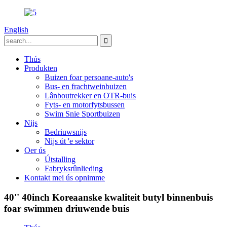
English
Thús
Produkten
Buizen foar persoane-auto's
Bus- en frachtweinbuizen
Lânboutrekker en OTR-buis
Fyts- en motorfytsbussen
Swim Snie Sportbuizen
Nijs
Bedriuwsnijs
Nijs út 'e sektor
Oer ús
Útstalling
Fabryksrûnlieding
Kontakt mei ús opnimme
40'' 40inch Koreaanske kwaliteit butyl binnenbuis
foar swimmen driuwende buis