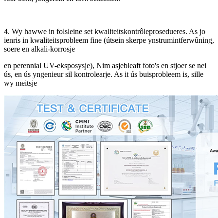
4. Wy hawwe in folsleine set kwaliteitskontrôleprosedueres. As jo ​​​​
ienris in kwaliteitsprobleem fine (útsein skerpe ynstrumintferwûning,
soere en alkali-korrosje
en perennial UV-eksposysje), Nim asjebleaft foto's en stjoer se nei
ús, en ús yngenieur sil kontrolearje. As it ús buisprobleem is, sille
wy meitsje