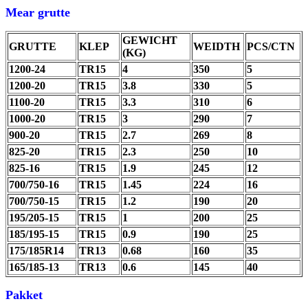
Mear grutte
GEWICHT
GRUTTE
KLEP
WEIDTH
PCS/CTN
(KG)
1200-24
TR15
4
350
5
1200-20
TR15
3.8
330
5
1100-20
TR15
3.3
310
6
1000-20
TR15
3
290
7
900-20
TR15
2.7
269
8
825-20
TR15
2.3
250
10
825-16
TR15
1.9
245
12
700/750-16
TR15
1.45
224
16
700/750-15
TR15
1.2
190
20
195/205-15
TR15
1
200
25
185/195-15
TR15
0.9
190
25
175/185R14
TR13
0.68
160
35
165/185-13
TR13
0.6
145
40
Pakket