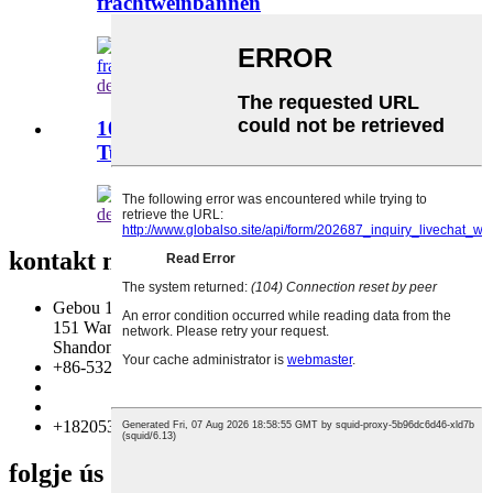
frachtweinbânnen
detail besjen
100cm Snow Tube Sled Snow Ski
Tubes
detail besjen
kontakt mei ús opnimme
Gebou 13, MAX Innovation Technology Yndustryterrein, nr.
151 Wangjiang Road, Huangdao District, Qingdao City,
Shandong Provinsje, Sina 266510
+86-532-86760999 Tast: 805
info@florescence.cc
info85@florescence.cc
+18205321693
folgje ús