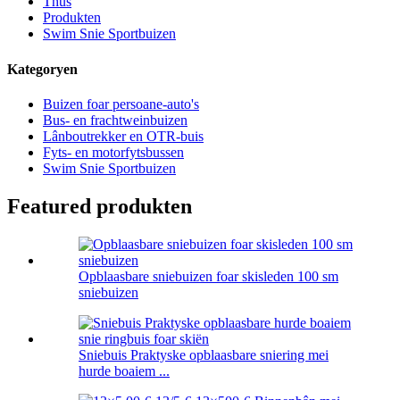
Thús
Produkten
Swim Snie Sportbuizen
Kategoryen
Buizen foar persoane-auto's
Bus- en frachtweinbuizen
Lânboutrekker en OTR-buis
Fyts- en motorfytsbussen
Swim Snie Sportbuizen
Featured produkten
Opblaasbare sniebuizen foar skisleden 100 sm
sniebuizen
Sniebuis Praktyske opblaasbare sniering mei
hurde boaiem ...