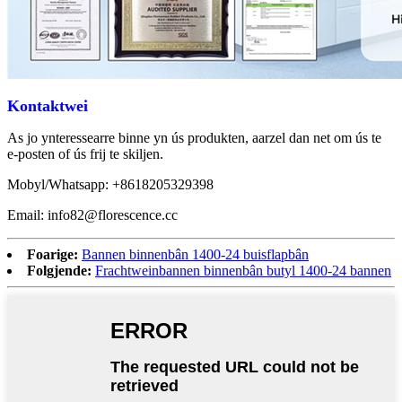
Kontaktwei
As jo ynteressearre binne yn ús produkten, aarzel dan net om ús te
e-posten of ús frij te skiljen.
Mobyl/Whatsapp: +8618205329398
Email: info82@florescence.cc
Foarige:
Bannen binnenbân 1400-24 buisflapbân
Folgjende:
Frachtweinbannen binnenbân butyl 1400-24 bannen