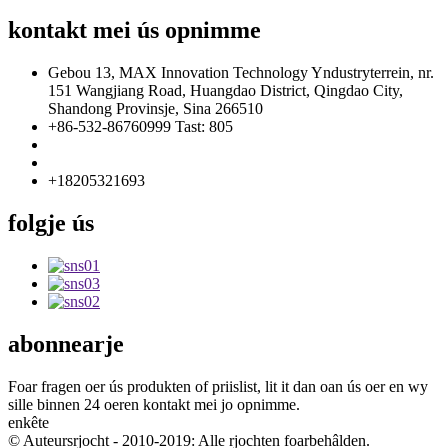
kontakt mei ús opnimme
Gebou 13, MAX Innovation Technology Yndustryterrein, nr.
151 Wangjiang Road, Huangdao District, Qingdao City,
Shandong Provinsje, Sina 266510
+86-532-86760999 Tast: 805
info@florescence.cc
info85@florescence.cc
+18205321693
folgje ús
abonnearje
Foar fragen oer ús produkten of priislist, lit it dan oan ús oer en wy
sille binnen 24 oeren kontakt mei jo opnimme.
enkête
© Auteursrjocht - 2010-2019: Alle rjochten foarbehâlden.