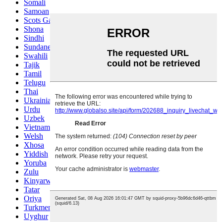
Somali
Samoan
Scots Gaelic
Shona
Sindhi
Sundanese
Swahili
Tajik
Tamil
Telugu
Thai
Ukrainian
Urdu
Uzbek
Vietnamese
Welsh
Xhosa
Yiddish
Yoruba
Zulu
Kinyarwanda
Tatar
Oriya
Turkmen
Uyghur