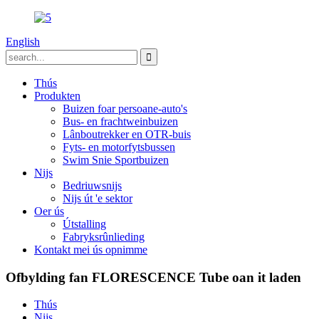
English
Thús
Produkten
Buizen foar persoane-auto's
Bus- en frachtweinbuizen
Lânboutrekker en OTR-buis
Fyts- en motorfytsbussen
Swim Snie Sportbuizen
Nijs
Bedriuwsnijs
Nijs út 'e sektor
Oer ús
Útstalling
Fabryksrûnlieding
Kontakt mei ús opnimme
Ofbylding fan FLORESCENCE Tube oan it laden
Thús
Nijs