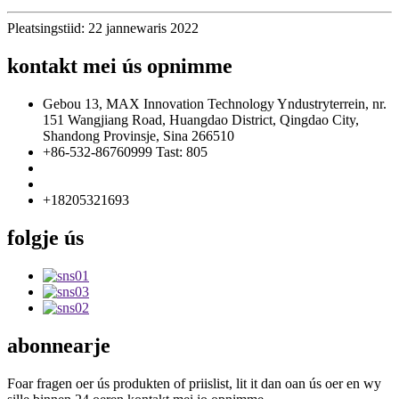
Pleatsingstiid: 22 jannewaris 2022
kontakt mei ús opnimme
Gebou 13, MAX Innovation Technology Yndustryterrein, nr.
151 Wangjiang Road, Huangdao District, Qingdao City,
Shandong Provinsje, Sina 266510
+86-532-86760999 Tast: 805
info@florescence.cc
info85@florescence.cc
+18205321693
folgje ús
abonnearje
Foar fragen oer ús produkten of priislist, lit it dan oan ús oer en wy