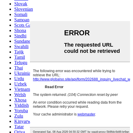
Slovak
Slovenian
Somali
Samoan
Scots Gaelic
Shona
Sindhi
Sundanese
Swahili
Tajik
Tamil
Telugu
Thai
Ukrainian
Urdu
Uzbek
Vietnamese
Welsh
Xhosa
Yiddish
Yoruba
Zulu
Kinyarwanda
Tatar
Oriya