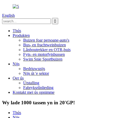
English
Thús
Produkten
Buizen foar persoane-auto's
Bus- en frachtweinbuizen
Lânboutrekker en OTR-buis
Fyts- en motorfytsbussen
Swim Snie Sportbuizen
Nijs
Bedriuwsnijs
Nijs út 'e sektor
Oer ús
Útstalling
Fabryksrûnlieding
Kontakt mei ús opnimme
Wy lade 1000 tassen yn in 20′GP!
Thús
Nijs