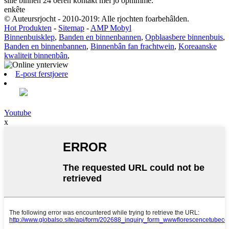
sille binnen 24 oeren kontakt mei jo opnimme.
enkête
© Auteursrjocht - 2010-2019: Alle rjochten foarbehâlden.
Hot Produkten
-
Sitemap
-
AMP Mobyl
Binnenbuisklep
,
Banden en binnenbannen
,
Opblaasbere binnenbuis
,
Banden en binnenbannen
,
Binnenbân fan frachtwein
,
Koreaanske
kwaliteit binnenbân
,
E-post ferstjoere
Youtube
x