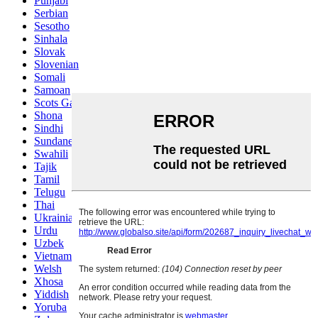
Punjabi
Serbian
Sesotho
Sinhala
Slovak
Slovenian
Somali
Samoan
Scots Gaelic
Shona
Sindhi
Sundanese
Swahili
Tajik
Tamil
Telugu
Thai
Ukrainian
Urdu
Uzbek
Vietnamese
Welsh
Xhosa
Yiddish
Yoruba