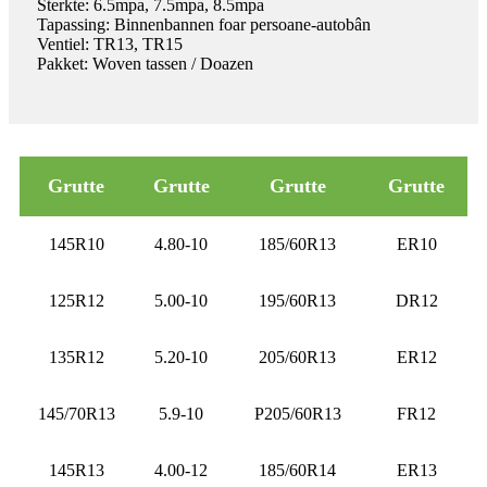
Sterkte: 6.5mpa, 7.5mpa, 8.5mpa
Tapassing: Binnenbannen foar persoane-autobân
Ventiel: TR13, TR15
Pakket: Woven tassen / Doazen
Grutte
Grutte
Grutte
Grutte
145R10
4.80-10
185/60R13
ER10
125R12
5.00-10
195/60R13
DR12
135R12
5.20-10
205/60R13
ER12
145/70R13
5.9-10
P205/60R13
FR12
145R13
4.00-12
185/60R14
ER13