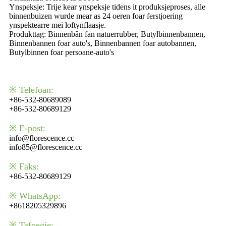
Ynspeksje: Trije kear ynspeksje tidens it produksjeproses, alle
binnenbuizen wurde mear as 24 oeren foar ferstjoering
ynspektearre mei loftynflaasje.
Produkttag: Binnenbân fan natuerrubber, Butylbinnenbannen,
Binnenbannen foar auto's, Binnenbannen foar autobannen,
Butylbinnen foar persoane-auto's
※ Telefoan:
+86-532-80689089
+86-532-80689129
※ E-post:
info@florescence.cc
info85@florescence.cc
※ Faks:
+86-532-80689129
※ WhatsApp:
+8618205329896
※ Tafoegje: