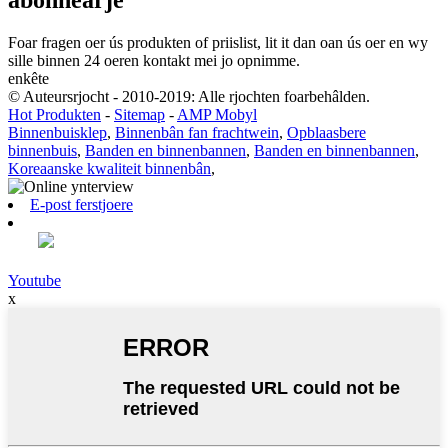
Foar fragen oer ús produkten of priislist, lit it dan oan ús oer en wy
sille binnen 24 oeren kontakt mei jo opnimme.
enkête
© Auteursrjocht - 2010-2019: Alle rjochten foarbehâlden.
Hot Produkten
-
Sitemap
-
AMP Mobyl
Binnenbuisklep
,
Binnenbân fan frachtwein
,
Opblaasbere
binnenbuis
,
Banden en binnenbannen
,
Banden en binnenbannen
,
Koreaanske kwaliteit binnenbân
,
E-post ferstjoere
Youtube
x