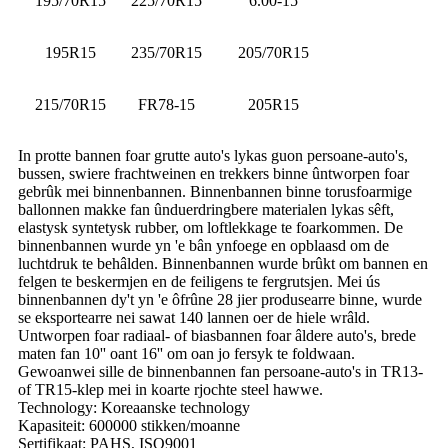
195/70R15
225/70R15
6.00-15
195R15
235/70R15
205/70R15
215/70R15
FR78-15
205R15
In protte bannen foar grutte auto's lykas guon persoane-auto's,
bussen, swiere frachtweinen en trekkers binne ûntworpen foar
gebrûk mei binnenbannen. Binnenbannen binne torusfoarmige
ballonnen makke fan ûnduerdringbere materialen lykas sêft,
elastysk syntetysk rubber, om loftlekkage te foarkommen. De
binnenbannen wurde yn 'e bân ynfoege en opblaasd om de
luchtdruk te behâlden. Binnenbannen wurde brûkt om bannen en
felgen te beskermjen en de feiligens te fergrutsjen. Mei ús
binnenbannen dy't yn 'e ôfrûne 28 jier produsearre binne, wurde
se eksportearre nei sawat 140 lannen oer de hiele wrâld.
Untworpen foar radiaal- of biasbannen foar âldere auto's, brede
maten fan 10'' oant 16'' om oan jo fersyk te foldwaan.
Gewoanwei sille de binnenbannen fan persoane-auto's in TR13-
of TR15-klep mei in koarte rjochte steel hawwe.
Technology: Koreaanske technology
Kapasiteit: 600000 stikken/moanne
Sertifikaat: PAHS, ISO9001