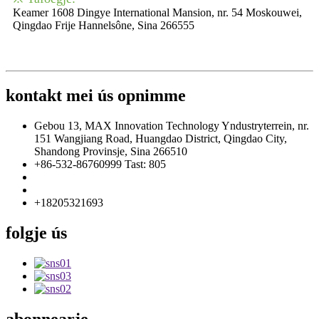
Keamer 1608 Dingye International Mansion, nr. 54 Moskouwei,
Qingdao Frije Hannelsône, Sina 266555
kontakt mei ús opnimme
Gebou 13, MAX Innovation Technology Yndustryterrein, nr.
151 Wangjiang Road, Huangdao District, Qingdao City,
Shandong Provinsje, Sina 266510
+86-532-86760999 Tast: 805
info@florescence.cc
info85@florescence.cc
+18205321693
folgje ús
abonnearje