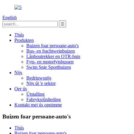
English
Thús
Produkten
Buizen foar persoane-auto's
Bus- en frachtweinbuizen
Lânboutrekker en OTR-buis
Fyts- en motorfytsbussen
Swim Snie Sportbuizen
Nijs
Bedriuwsnijs
Nijs út 'e sektor
Oer ús
Útstalling
Fabryksrûnlieding
Kontakt mei ús opnimme
Buizen foar persoane-auto's
Thús
Buizen foar persoane-auto's