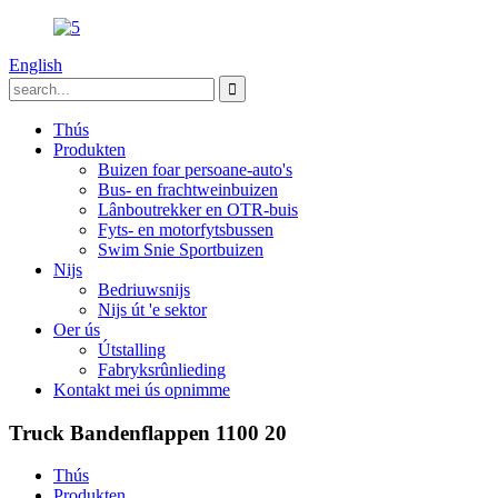
English
Thús
Produkten
Buizen foar persoane-auto's
Bus- en frachtweinbuizen
Lânboutrekker en OTR-buis
Fyts- en motorfytsbussen
Swim Snie Sportbuizen
Nijs
Bedriuwsnijs
Nijs út 'e sektor
Oer ús
Útstalling
Fabryksrûnlieding
Kontakt mei ús opnimme
Truck Bandenflappen 1100 20
Thús
Produkten