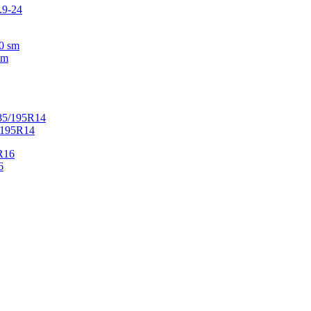
sm
5/195R14
6