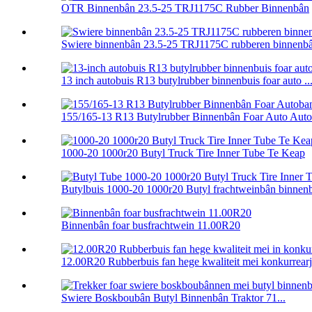
OTR Binnenbân 23.5-25 TRJ1175C Rubber Binnenbân
Swiere binnenbân 23.5-25 TRJ1175C rubberen binnenbân
13 inch autobuis R13 butylrubber binnenbuis foar auto ..
155/165-13 R13 Butylrubber Binnenbân Foar Auto Auto 
1000-20 1000r20 Butyl Truck Tire Inner Tube Te Keap
Butylbuis 1000-20 1000r20 Butyl frachtweinbân binnenbu
Binnenbân foar busfrachtwein 11.00R20
12.00R20 Rubberbuis fan hege kwaliteit mei konkurrearje
Swiere Boskboubân Butyl Binnenbân Traktor 71...