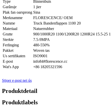
Type
Binnenbuis
Garânsje
1 jier
Plak fan oarsprong
Sina
Merknamme
FLORESCENCE/ OEM
Namme
Truck Bandenflappen 1100 20
Materiaal
Natuerrubber
Grutte
900/1000R20 1100/1200R20 1200R24 15.5-25 17
Sterkte
7.5-9MPA
Ferlinging
480-550%
Pakket
Woven tas
Us sertifikaten
ISO9001
E-post
info84#florescence.cc
Wat's App
+86 18205321596
Stjoer e-post nei ús
Produktdetail
Produktlabels