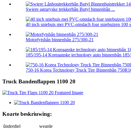
Swiere agraryske trekkerbân Butyl binnenbân ...
40 inch sniebuis mei PVC-omslach foar sniebuizen 100 
Motorfytsbân binnenbân 275/300-21
185/195-14 Koreaanske technology auto binnenbân 18
750-16 Korea Technology Truck Tire Binnenbân 750R1
Truck Bandenflappen 1100 20
Koarte beskriuwing:
ûnderdiel
wearde