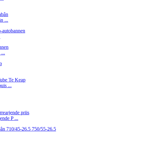
 ...
.
...
is ...
nde P ...