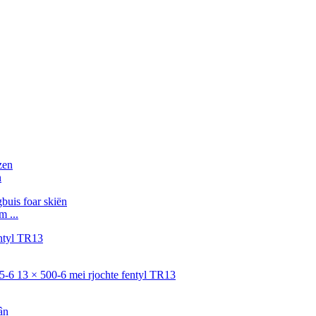
n
m ...